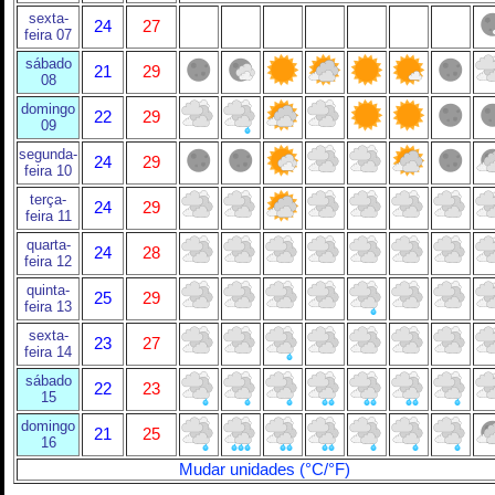
sexta-
24
27
feira 07
sábado
21
29
08
domingo
22
29
09
segunda-
24
29
feira 10
terça-
24
29
feira 11
quarta-
24
28
feira 12
quinta-
25
29
feira 13
sexta-
23
27
feira 14
sábado
22
23
15
domingo
21
25
16
Mudar unidades (°C/°F)