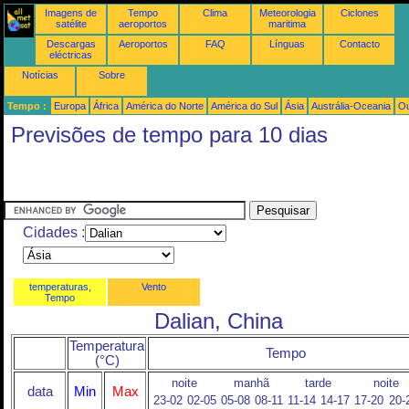
Imagens de
Tempo
Clima
Meteorologia
Ciclones
satélite
aeroportos
maritima
Descargas
Aeroportos
FAQ
Línguas
Contacto
eléctricas
Notícias
Sobre
Tempo :
Europa
África
América do Norte
América do Sul
Ásia
Austrália-Oceania
Ou
Previsões de tempo para 10 dias
Cidades :
temperaturas,
Vento
Tempo
Dalian, China
Temperatura
Tempo
(°C)
noite
manhã
tarde
noite
data
Min
Max
23-02
02-05
05-08
08-11
11-14
14-17
17-20
20-