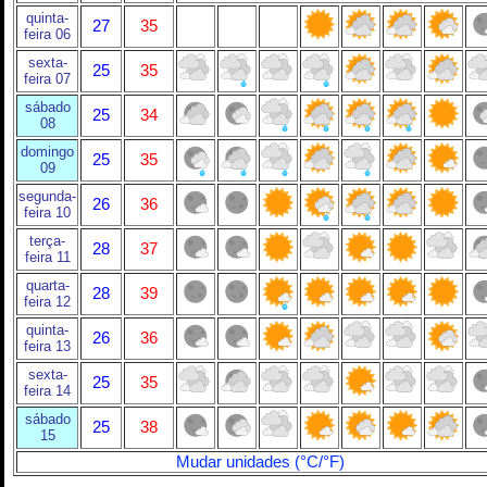
quinta-
27
35
feira 06
sexta-
25
35
feira 07
sábado
25
34
08
domingo
25
35
09
segunda-
26
36
feira 10
terça-
28
37
feira 11
quarta-
28
39
feira 12
quinta-
26
36
feira 13
sexta-
25
35
feira 14
sábado
25
38
15
Mudar unidades (°C/°F)