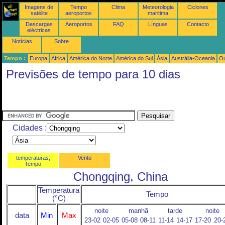
Imagens de
Tempo
Clima
Meteorologia
Ciclones
satélite
aeroportos
maritima
Descargas
Aeroportos
FAQ
Línguas
Contacto
eléctricas
Notícias
Sobre
Tempo :
Europa
África
América do Norte
América do Sul
Ásia
Austrália-Oceania
Ou
Previsões de tempo para 10 dias
Cidades :
temperaturas,
Vento
Tempo
Chongqing, China
Temperatura
Tempo
(°C)
noite
manhã
tarde
noite
data
Min
Max
23-02
02-05
05-08
08-11
11-14
14-17
17-20
20-