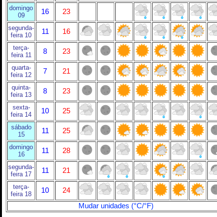
domingo
16
23
09
segunda-
11
16
feira 10
terça-
8
23
feira 11
quarta-
7
21
feira 12
quinta-
8
23
feira 13
sexta-
10
25
feira 14
sábado
11
25
15
domingo
11
28
16
segunda-
11
21
feira 17
terça-
10
24
feira 18
Mudar unidades (°C/°F)