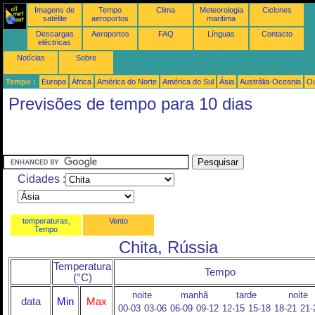
Imagens de
Tempo
Clima
Meteorologia
Ciclones
satélite
aeroportos
maritima
Descargas
Aeroportos
FAQ
Línguas
Contacto
eléctricas
Notícias
Sobre
Tempo :
Europa
África
América do Norte
América do Sul
Ásia
Austrália-Oceania
Ou
Previsões de tempo para 10 dias
Cidades :
temperaturas,
Vento
Tempo
Chita, Rússia
Temperatura
Tempo
(°C)
noite
manhã
tarde
noite
data
Min
Max
00-03
03-06
06-09
09-12
12-15
15-18
18-21
21-