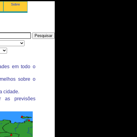
Sobre
dades em todo o
rmelhos sobre o
a cidade.
r as previsões