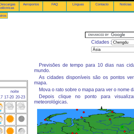
Descargas
Aeroportos
FAQ
Línguas
Contacto
Notícias
eléctricas
tros
Cidades :
Previsões de tempo para 10 dias nas ci
mundo.
As cidades disponíveis são os pontos ve
mapa.
Mova o rato sobre o mapa para ver o nome d
noite
Depois clique no ponto para visualiza
17
17-20
20-23
meteorológicas.