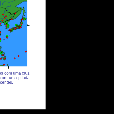
des com uma cruz
 com uma pitada
centes.