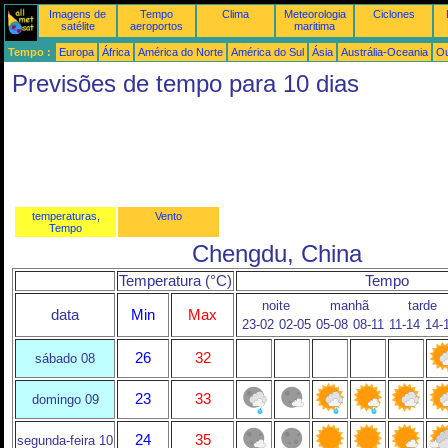
Imagens de
Tempo
Clima
Meteorologia
Ciclones
satélite
aeroportos
maritima
Tempo :
Europa
África
América do Norte
América do Sul
Ásia
Austrália-Oceania
Ou
Previsões de tempo para 10 dias
temperaturas,
Vento
Tempo
Chengdu, China
Temperatura (°C)
Tempo
noite
manhã
tarde
data
Min
Max
23-02
02-05
05-08
08-11
11-14
14-
26
32
sábado 08
23
33
domingo 09
24
35
segunda-feira 10