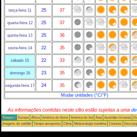
25
37
terça-feira 11
25
37
quarta-feira 12
25
36
quinta-feira 13
22
35
sexta-feira 14
22
33
sábado 15
23
35
domingo 16
24
35
segunda-feira 17
Mudar unidades (°C/°F)
As informações contidas neste sítio estão sujeitas a uma
de
Tempo :
Europa
África
América do Norte
América do Sul
Ásia
Austrália-Oceania
Ou
Imagens de satélite
Tempo aeroportos
Clima
Meteorologia maritima
Ciclones
Descarga