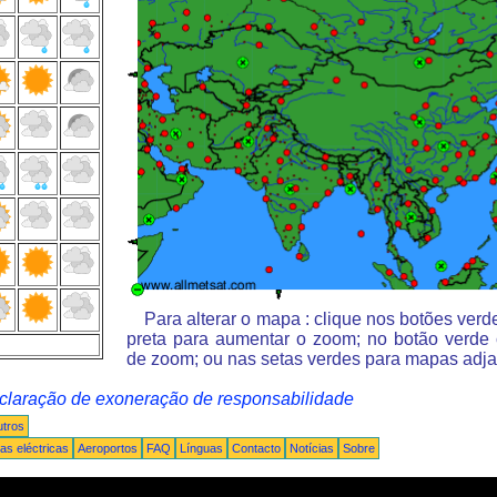
Para alterar o mapa : clique nos botões ver
preta para aumentar o zoom; no botão verde
de zoom; ou nas setas verdes para mapas adja
claração de exoneração de responsabilidade
tros
s eléctricas
Aeroportos
FAQ
Línguas
Contacto
Notícias
Sobre