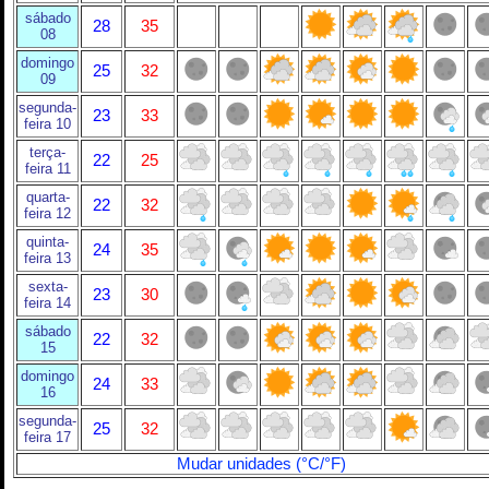
sábado
28
35
08
domingo
25
32
09
segunda-
23
33
feira 10
terça-
22
25
feira 11
quarta-
22
32
feira 12
quinta-
24
35
feira 13
sexta-
23
30
feira 14
sábado
22
32
15
domingo
24
33
16
segunda-
25
32
feira 17
Mudar unidades (°C/°F)