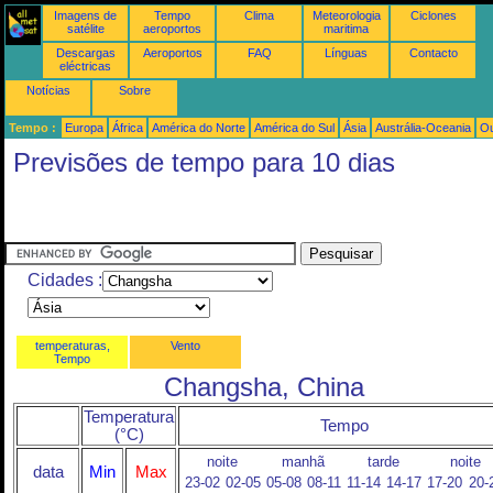
Imagens de
Tempo
Clima
Meteorologia
Ciclones
satélite
aeroportos
maritima
Descargas
Aeroportos
FAQ
Línguas
Contacto
eléctricas
Notícias
Sobre
Tempo :
Europa
África
América do Norte
América do Sul
Ásia
Austrália-Oceania
Ou
Previsões de tempo para 10 dias
Cidades :
temperaturas,
Vento
Tempo
Changsha, China
Temperatura
Tempo
(°C)
noite
manhã
tarde
noite
data
Min
Max
23-02
02-05
05-08
08-11
11-14
14-17
17-20
20-