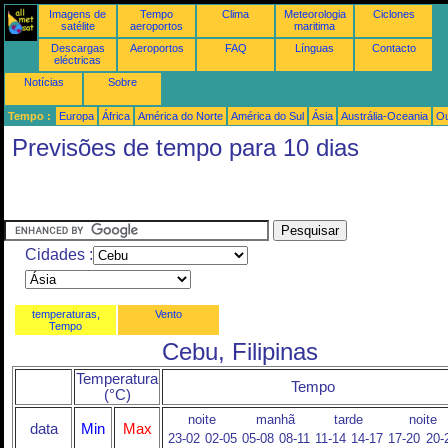
Imagens de
Tempo
Clima
Meteorologia
Ciclones
satélite
aeroportos
maritima
Descargas
Aeroportos
FAQ
Línguas
Contacto
eléctricas
Notícias
Sobre
Tempo :
Europa
África
América do Norte
América do Sul
Ásia
Austrália-Oceania
Ou
Previsões de tempo para 10 dias
Cidades :
temperaturas,
Vento
Tempo
Cebu, Filipinas
Temperatura
Tempo
(°C)
noite
manhã
tarde
noite
data
Min
Max
23-02
02-05
05-08
08-11
11-14
14-17
17-20
20-