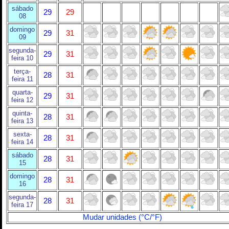
sábado
29
29
08
domingo
29
31
09
segunda-
29
31
feira 10
terça-
28
31
feira 11
quarta-
29
31
feira 12
quinta-
28
31
feira 13
sexta-
28
31
feira 14
sábado
28
31
15
domingo
28
31
16
segunda-
28
31
feira 17
Mudar unidades (°C/°F)