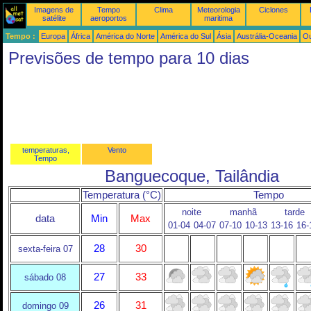
Imagens de
Tempo
Clima
Meteorologia
Ciclones
satélite
aeroportos
maritima
Tempo :
Europa
África
América do Norte
América do Sul
Ásia
Austrália-Oceania
Ou
Previsões de tempo para 10 dias
temperaturas,
Vento
Tempo
Banguecoque, Tailândia
Temperatura (°C)
Tempo
noite
manhã
tarde
data
Min
Max
01-04
04-07
07-10
10-13
13-16
16-
28
30
sexta-feira 07
27
33
sábado 08
26
31
domingo 09