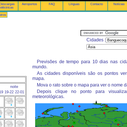
Descargas
Aeroportos
FAQ
Línguas
Contacto
Notícias
eléctricas
tros
Cidades :
Previsões de tempo para 10 dias nas ci
mundo.
As cidades disponíveis são os pontos ve
mapa.
Mova o rato sobre o mapa para ver o nome d
noite
Depois clique no ponto para visualiza
19
19-22
22-01
meteorológicas.