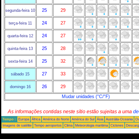
25
29
segunda-feira 10
24
27
terça-feira 11
24
27
quarta-feira 12
25
28
quinta-feira 13
25
32
sexta-feira 14
27
33
sábado 15
26
29
domingo 16
Mudar unidades (°C/°F)
As informações contidas neste sítio estão sujeitas a uma
de
Tempo :
Europa
África
América do Norte
América do Sul
Ásia
Austrália-Oceania
Ou
Imagens de satélite
Tempo aeroportos
Clima
Meteorologia maritima
Ciclones
Descarga