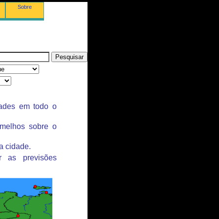
Sobre
dades em todo o
rmelhos sobre o
a cidade.
r as previsões