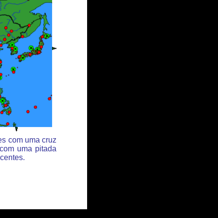
des com uma cruz
 com uma pitada
centes.