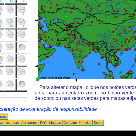
Para alterar o mapa : clique nos botões ver
preta para aumentar o zoom; no botão verde
de zoom; ou nas setas verdes para mapas adja
claração de exoneração de responsabilidade
tros
s eléctricas
Aeroportos
FAQ
Línguas
Contacto
Notícias
Sobre