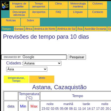
Imagens de
Tempo
Clima
Meteorologia
Ciclones
satélite
aeroportos
maritima
Descargas
Aeroportos
FAQ
Línguas
Contacto
eléctricas
Notícias
Sobre
Tempo :
Europa
África
América do Norte
América do Sul
Ásia
Austrália-Oceania
Ou
Previsões de tempo para 10 dias
Cidades :
temperaturas,
Vento
Tempo
Astana, Cazaquistão
Temperatura
Tempo
(°C)
noite
manhã
tarde
noite
data
Min
Max
23-02
02-05
05-08
08-11
11-14
14-17
17-20
20-