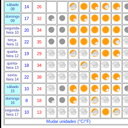
sábado
14
26
08
domingo
17
32
09
segunda-
20
34
feira 10
terça-
22
35
feira 11
quarta-
19
29
feira 12
quinta-
18
34
feira 13
sexta-
22
38
feira 14
sábado
10
24
15
domingo
8
18
16
segunda-
10
13
feira 17
Mudar unidades (°C/°F)