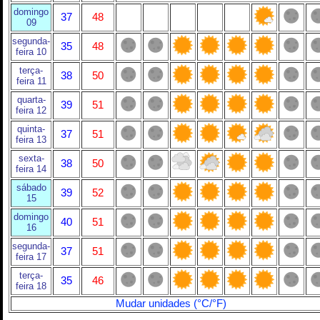
domingo
37
48
09
segunda-
35
48
feira 10
terça-
38
50
feira 11
quarta-
39
51
feira 12
quinta-
37
51
feira 13
sexta-
38
50
feira 14
sábado
39
52
15
domingo
40
51
16
segunda-
37
51
feira 17
terça-
35
46
feira 18
Mudar unidades (°C/°F)