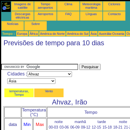
Imagens de
Tempo
Clima
Meteorologia
Ciclones
satélite
aeroportos
maritima
Descargas
Aeroportos
FAQ
Línguas
Contacto
eléctricas
Notícias
Sobre
Tempo :
Europa
África
América do Norte
América do Sul
Ásia
Austrália-Oceania
Ou
Previsões de tempo para 10 dias
Cidades :
temperaturas,
Vento
Tempo
Ahvaz, Irão
Temperatura
Tempo
(°C)
noite
manhã
tarde
noite
data
Min
Max
00-03
03-06
06-09
09-12
12-15
15-18
18-21
21-