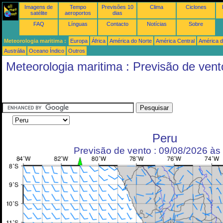
Imagens de
Tempo
Previsões 10
Clima
Ciclones
satélite
aeroportos
dias
FAQ
Línguas
Contacto
Notícias
Sobre
Meteorologia maritima :
Europa
África
América do Norte
América Central
América d
Austrália
Oceano Índico
Outros
Meteorologia maritima : Previsão de vent
Peru
Previsão de vento : 09/08/2026 à