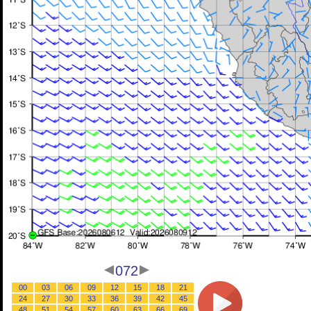
072
00
03
06
09
12
15
18
21
24
27
30
33
36
39
42
45
48
51
54
57
60
63
66
69