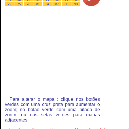
72
75
78
81
84
87
90
93
Para alterar o mapa : clique nos botões
verdes com uma cruz preta para aumentar o
zoom; no botão verde com uma pitada de
zoom; ou nas setas verdes para mapas
adjacentes.