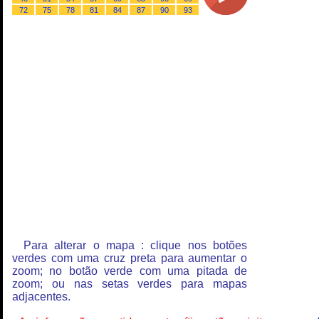
72
75
78
81
84
87
90
93
Para alterar o mapa : clique nos botões
verdes com uma cruz preta para aumentar o
zoom; no botão verde com uma pitada de
zoom; ou nas setas verdes para mapas
adjacentes.