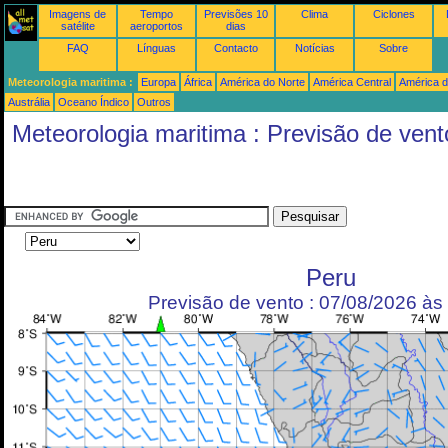
Imagens de
Tempo
Previsões 10
Clima
Ciclones
satélite
aeroportos
dias
FAQ
Línguas
Contacto
Notícias
Sobre
Meteorologia maritima :
Europa
África
América do Norte
América Central
América d
Austrália
Oceano Índico
Outros
Meteorologia maritima : Previsão de vent
Peru
Previsão de vento : 07/08/2026 à