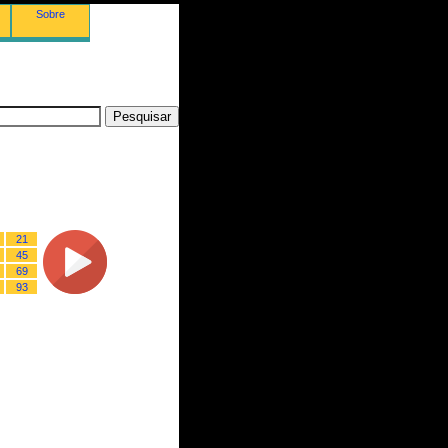
Sobre
21
45
69
93