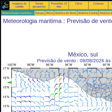
Imagens de
Tempo
Previsões 10
Clima
Ciclones
satélite
aeroportos
dias
Meteorologia maritima :
Europa
África
América do Norte
América Central
América d
Meteorologia maritima : Previsão de vent
México, sul
Previsão de vento : 08/08/2026 à