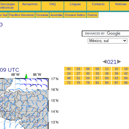
Descargas
Aeroportos
FAQ
Línguas
Contacto
Notícias
eléctricas
o Sul
Pacifico Noroeste
Oceania
Austrália
Oceano Índico
Outros
o
021
s 09 UTC
00
03
06
09
12
15
18
24
27
30
33
36
39
42
48
51
54
57
60
63
66
72
75
78
81
84
87
90