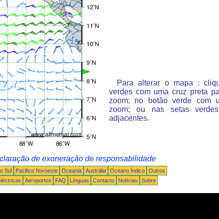
Para alterar o mapa : cli
verdes com uma cruz preta p
zoom; no botão verde com 
zoom; ou nas setas verde
adjacentes.
claração de exoneração de responsabilidade
o Sul
Pacifico Noroeste
Oceania
Austrália
Oceano Índico
Outros
léctricas
Aeroportos
FAQ
Línguas
Contacto
Notícias
Sobre