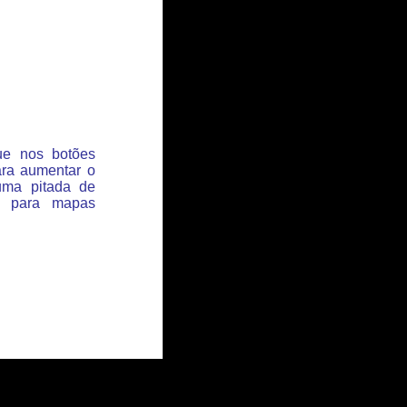
que nos botões
ara aumentar o
uma pitada de
s para mapas