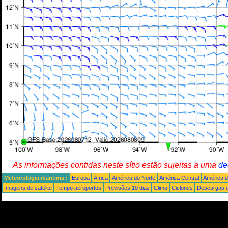
As informações contidas neste sítio estão sujeitas a uma
de
Meteorologia maritima :
Europa
África
América do Norte
América Central
América d
Imagens de satélite
Tempo aeroportos
Previsões 10 dias
Clima
Ciclones
Descargas e