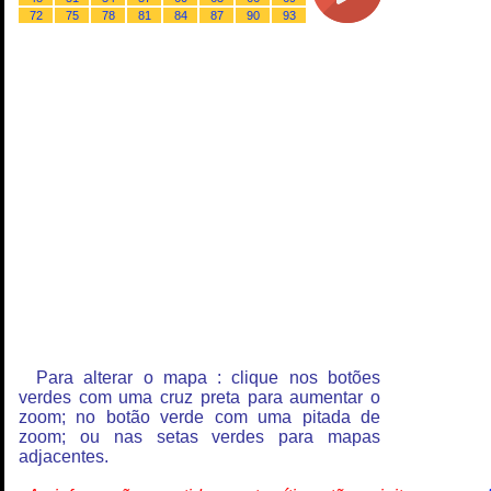
72
75
78
81
84
87
90
93
Para alterar o mapa : clique nos botões
verdes com uma cruz preta para aumentar o
zoom; no botão verde com uma pitada de
zoom; ou nas setas verdes para mapas
adjacentes.