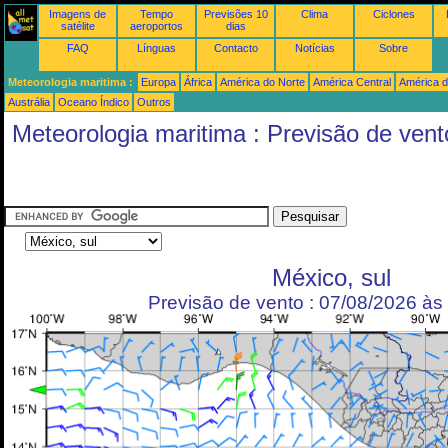
Imagens de
Tempo
Previsões 10
Clima
Ciclones
satélite
aeroportos
dias
FAQ
Línguas
Contacto
Notícias
Sobre
Meteorologia maritima :
Europa
África
América do Norte
América Central
América d
Austrália
Oceano Índico
Outros
Meteorologia maritima : Previsão de vent
México, sul
Previsão de vento : 07/08/2026 à