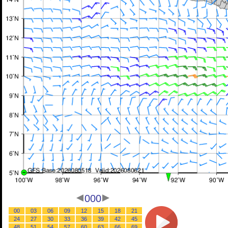
000
00
03
06
09
12
15
18
21
24
27
30
33
36
39
42
45
48
51
54
57
60
63
66
69