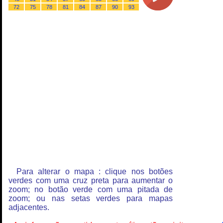
72
75
78
81
84
87
90
93
Para alterar o mapa : clique nos botões
verdes com uma cruz preta para aumentar o
zoom; no botão verde com uma pitada de
zoom; ou nas setas verdes para mapas
adjacentes.