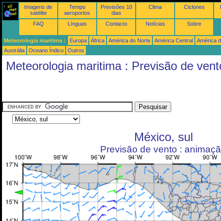
Imagens de
Tempo
Previsões 10
Clima
Ciclones
satélite
aeroportos
dias
FAQ
Línguas
Contacto
Notícias
Sobre
Meteorologia maritima :
Europa
África
América do Norte
América Central
América d
Austrália
Oceano Índico
Outros
Meteorologia maritima : Previsão de ven
México, sul
Previsão de vento : animaç