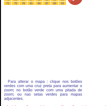
72
75
78
81
84
87
90
93
Para alterar o mapa : clique nos botões
verdes com uma cruz preta para aumentar o
zoom; no botão verde com uma pitada de
zoom; ou nas setas verdes para mapas
adjacentes.