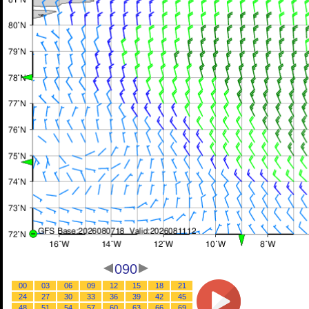
090
00
03
06
09
12
15
18
21
24
27
30
33
36
39
42
45
48
51
54
57
60
63
66
69