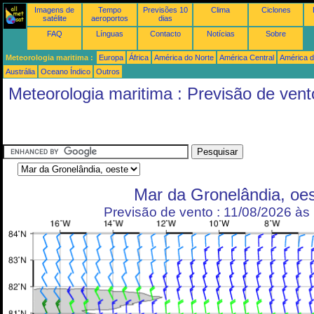
Imagens de
Tempo
Previsões 10
Clima
Ciclones
satélite
aeroportos
dias
FAQ
Línguas
Contacto
Notícias
Sobre
Meteorologia maritima :
Europa
África
América do Norte
América Central
América d
Austrália
Oceano Índico
Outros
Meteorologia maritima : Previsão de vent
Mar da Gronelândia, oe
Previsão de vento : 11/08/2026 à