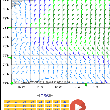
066
00
03
06
09
12
15
18
21
24
27
30
33
36
39
42
45
48
51
54
57
60
63
66
69