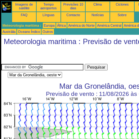
Imagens de
Tempo
Previsões 10
Clima
Ciclones
satélite
aeroportos
dias
FAQ
Línguas
Contacto
Notícias
Sobre
Meteorologia maritima :
Europa
África
América do Norte
América Central
América d
Austrália
Oceano Índico
Outros
Meteorologia maritima : Previsão de vent
Mar da Gronelândia, oe
Previsão de vento : 11/08/2026 à