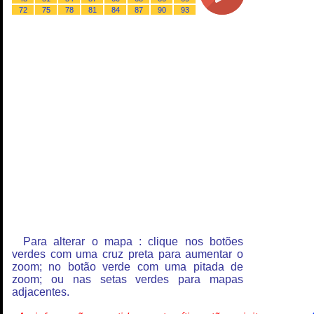
72
75
78
81
84
87
90
93
Para alterar o mapa : clique nos botões
verdes com uma cruz preta para aumentar o
zoom; no botão verde com uma pitada de
zoom; ou nas setas verdes para mapas
adjacentes.