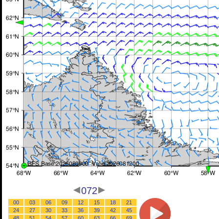
072
00
03
06
09
12
15
18
21
24
27
30
33
36
39
42
45
48
51
54
57
60
63
66
69