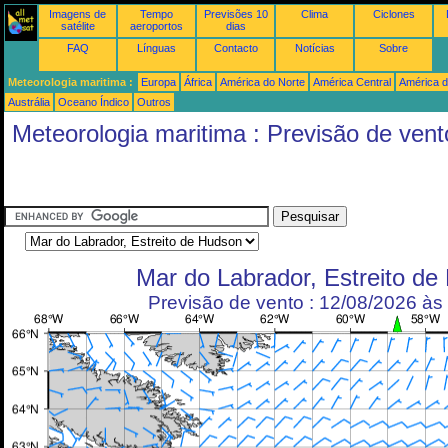
Imagens de
Tempo
Previsões 10
Clima
Ciclones
satélite
aeroportos
dias
FAQ
Línguas
Contacto
Notícias
Sobre
Meteorologia maritima :
Europa
África
América do Norte
América Central
América d
Austrália
Oceano Índico
Outros
Meteorologia maritima : Previsão de vent
Mar do Labrador, Estreito de
Previsão de vento : 12/08/2026 à