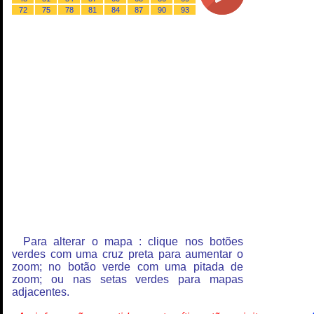
72
75
78
81
84
87
90
93
Para alterar o mapa : clique nos botões
verdes com uma cruz preta para aumentar o
zoom; no botão verde com uma pitada de
zoom; ou nas setas verdes para mapas
adjacentes.