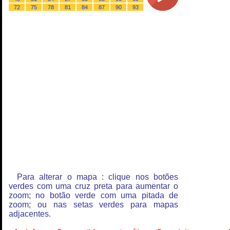
72
75
78
81
84
87
90
93
Para alterar o mapa : clique nos botões
verdes com uma cruz preta para aumentar o
zoom; no botão verde com uma pitada de
zoom; ou nas setas verdes para mapas
adjacentes.