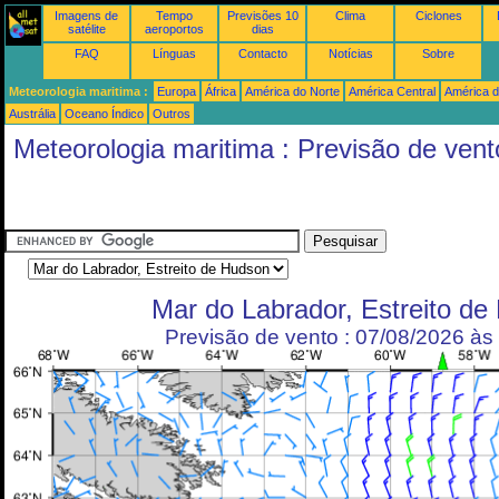
Imagens de
Tempo
Previsões 10
Clima
Ciclones
satélite
aeroportos
dias
FAQ
Línguas
Contacto
Notícias
Sobre
Meteorologia maritima :
Europa
África
América do Norte
América Central
América d
Austrália
Oceano Índico
Outros
Meteorologia maritima : Previsão de vent
Mar do Labrador, Estreito de
Previsão de vento : 07/08/2026 à