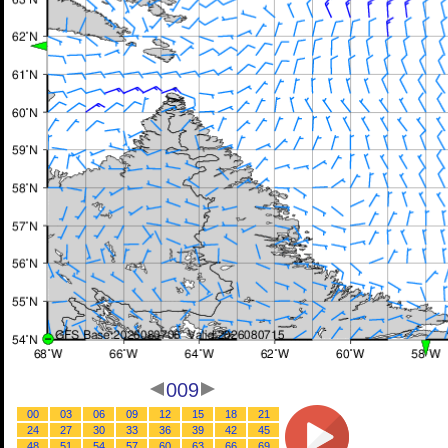
009
00
03
06
09
12
15
18
21
24
27
30
33
36
39
42
45
48
51
54
57
60
63
66
69