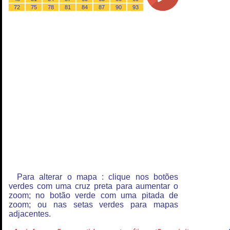
72
75
78
81
84
87
90
93
Para alterar o mapa : clique nos botões
verdes com uma cruz preta para aumentar o
zoom; no botão verde com uma pitada de
zoom; ou nas setas verdes para mapas
adjacentes.