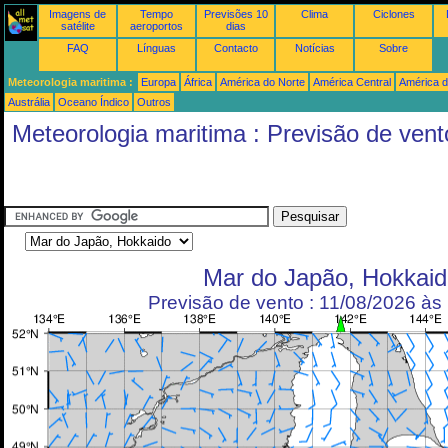
Imagens de
Tempo
Previsões 10
Clima
Ciclones
satélite
aeroportos
dias
FAQ
Línguas
Contacto
Notícias
Sobre
Meteorologia maritima :
Europa
África
América do Norte
América Central
América d
Austrália
Oceano Índico
Outros
Meteorologia maritima : Previsão de vent
Mar do Japão, Hokkaid
Previsão de vento : 11/08/2026 à