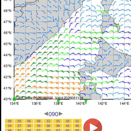
090
00
03
06
09
12
15
18
21
24
27
30
33
36
39
42
45
48
51
54
57
60
63
66
69