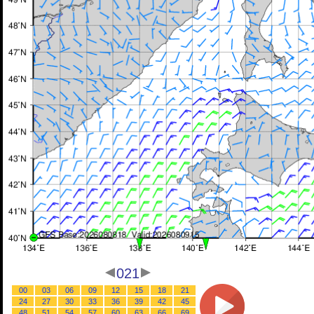
021
00
03
06
09
12
15
18
21
24
27
30
33
36
39
42
45
48
51
54
57
60
63
66
69