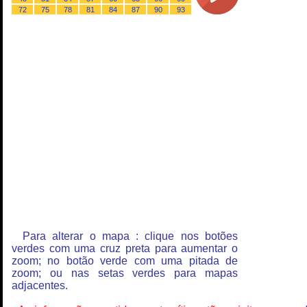
72
75
78
81
84
87
90
93
Para alterar o mapa : clique nos botões
verdes com uma cruz preta para aumentar o
zoom; no botão verde com uma pitada de
zoom; ou nas setas verdes para mapas
adjacentes.