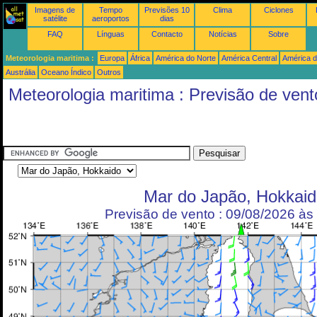
Imagens de
Tempo
Previsões 10
Clima
Ciclones
satélite
aeroportos
dias
FAQ
Línguas
Contacto
Notícias
Sobre
Meteorologia maritima :
Europa
África
América do Norte
América Central
América d
Austrália
Oceano Índico
Outros
Meteorologia maritima : Previsão de vent
Mar do Japão, Hokkaid
Previsão de vento : 09/08/2026 à