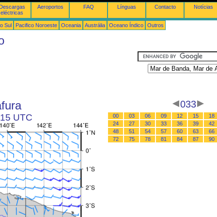
Descargas
Aeroportos
FAQ
Línguas
Contacto
Notícias
eléctricas
o Sul
Pacifico Noroeste
Oceania
Austrália
Oceano Índico
Outros
o
fura
033
s 15 UTC
00
03
06
09
12
15
18
24
27
30
33
36
39
42
48
51
54
57
60
63
66
72
75
78
81
84
87
90