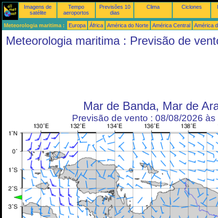
Imagens de
Tempo
Previsões 10
Clima
Ciclones
satélite
aeroportos
dias
Meteorologia maritima :
Europa
África
América do Norte
América Central
América d
Meteorologia maritima : Previsão de vent
Mar de Banda, Mar de Ara
Previsão de vento : 08/08/2026 à