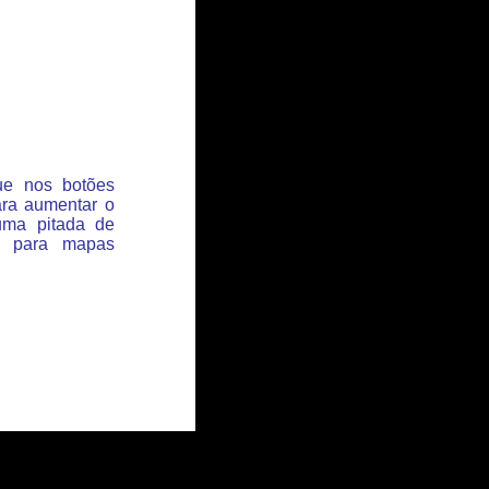
que nos botões
ara aumentar o
uma pitada de
s para mapas