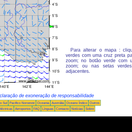
Para alterar o mapa : cli
verdes com uma cruz preta p
zoom; no botão verde com 
zoom; ou nas setas verde
adjacentes.
claração de exoneração de responsabilidade
o Sul
Pacifico Noroeste
Oceania
Austrália
Oceano Índico
Outros
léctricas
Aeroportos
FAQ
Línguas
Contacto
Notícias
Sobre