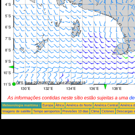
As informações contidas neste sítio estão sujeitas a uma
de
Meteorologia maritima :
Europa
África
América do Norte
América Central
América d
Imagens de satélite
Tempo aeroportos
Previsões 10 dias
Clima
Ciclones
Descargas e