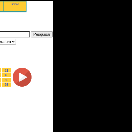
Sobre
21
45
69
93