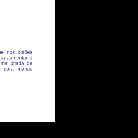
que nos botões
ara aumentar o
uma pitada de
s para mapas