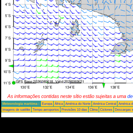
As informações contidas neste sítio estão sujeitas a uma
de
Meteorologia maritima :
Europa
África
América do Norte
América Central
América d
Imagens de satélite
Tempo aeroportos
Previsões 10 dias
Clima
Ciclones
Descargas e