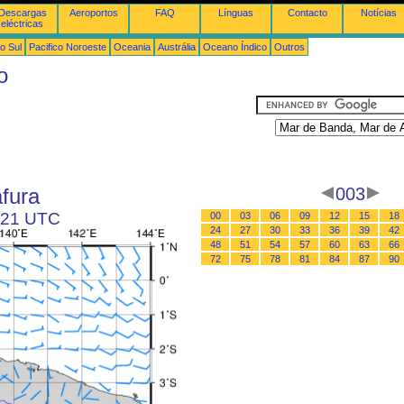
Descargas
Aeroportos
FAQ
Línguas
Contacto
Notícias
eléctricas
o Sul
Pacifico Noroeste
Oceania
Austrália
Oceano Índico
Outros
o
fura
003
s 21 UTC
00
03
06
09
12
15
18
24
27
30
33
36
39
42
48
51
54
57
60
63
66
72
75
78
81
84
87
90