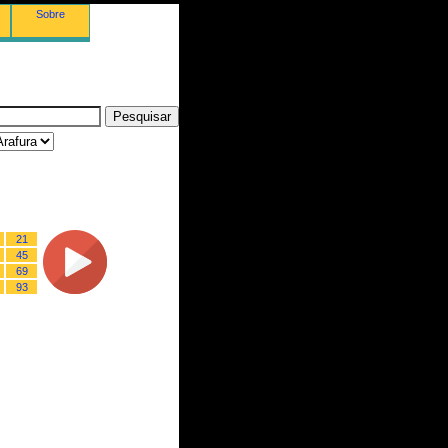
Sobre
21
45
69
93