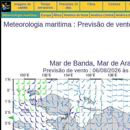
Imagens de
Tempo
Previsões 10
Clima
Ciclones
satélite
aeroportos
dias
Meteorologia maritima :
Europa
África
América do Norte
América Central
América d
Meteorologia maritima : Previsão de vent
Mar de Banda, Mar de Ara
Previsão de vento : 06/08/2026 à