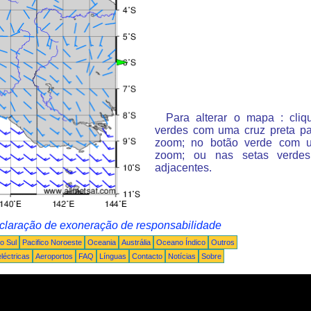
Para alterar o mapa : cli
verdes com uma cruz preta p
zoom; no botão verde com 
zoom; ou nas setas verde
adjacentes.
claração de exoneração de responsabilidade
o Sul
Pacifico Noroeste
Oceania
Austrália
Oceano Índico
Outros
léctricas
Aeroportos
FAQ
Línguas
Contacto
Notícias
Sobre