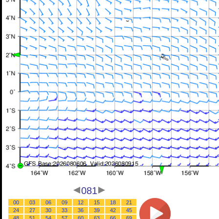
081
00
03
06
09
12
15
18
21
24
27
30
33
36
39
42
45
48
51
54
57
60
63
66
69