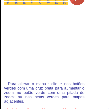
72
75
78
81
84
87
90
93
Para alterar o mapa : clique nos botões
verdes com uma cruz preta para aumentar o
zoom; no botão verde com uma pitada de
zoom; ou nas setas verdes para mapas
adjacentes.