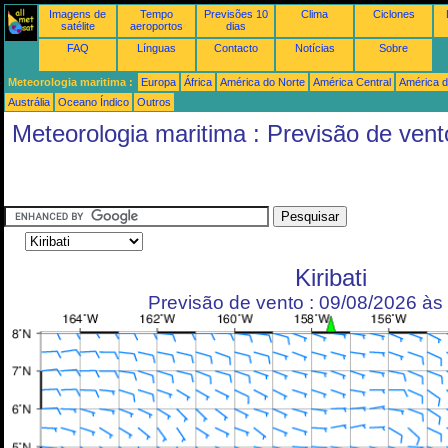
Imagens de
Tempo
Previsões 10
Clima
Ciclones
satélite
aeroportos
dias
FAQ
Línguas
Contacto
Notícias
Sobre
Meteorologia maritima :
Europa
África
América do Norte
América Central
América d
Austrália
Oceano Índico
Outros
Meteorologia maritima : Previsão de vent
Kiribati
Previsão de vento : 09/08/2026 à