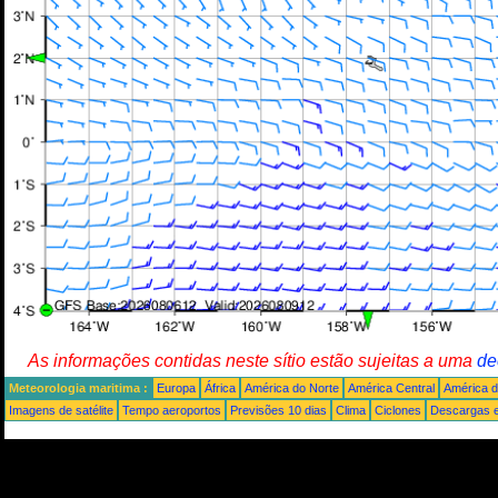
As informações contidas neste sítio estão sujeitas a uma
de
Meteorologia maritima :
Europa
África
América do Norte
América Central
América d
Imagens de satélite
Tempo aeroportos
Previsões 10 dias
Clima
Ciclones
Descargas e