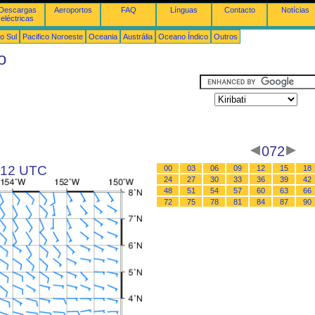
Descargas
Aeroportos
FAQ
Línguas
Contacto
Notícias
eléctricas
o Sul
Pacifico Noroeste
Oceania
Austrália
Oceano Índico
Outros
o
072
s 12 UTC
00
03
06
09
12
15
18
24
27
30
33
36
39
42
48
51
54
57
60
63
66
72
75
78
81
84
87
90