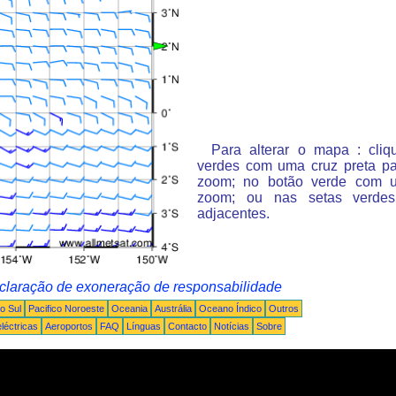
Para alterar o mapa : cli
verdes com uma cruz preta p
zoom; no botão verde com 
zoom; ou nas setas verde
adjacentes.
claração de exoneração de responsabilidade
o Sul
Pacifico Noroeste
Oceania
Austrália
Oceano Índico
Outros
léctricas
Aeroportos
FAQ
Línguas
Contacto
Notícias
Sobre