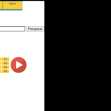
Sobre
21
45
69
93