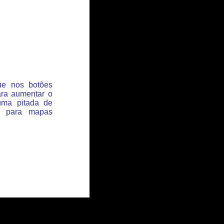
que nos botões
ara aumentar o
uma pitada de
s para mapas