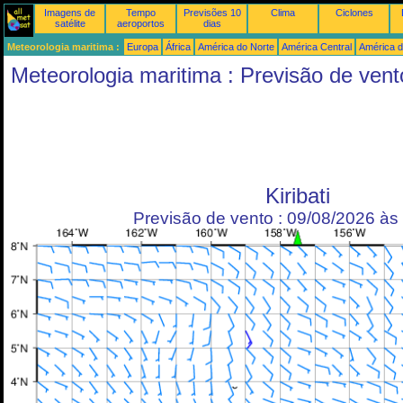
Imagens de
Tempo
Previsões 10
Clima
Ciclones
satélite
aeroportos
dias
Meteorologia maritima :
Europa
África
América do Norte
América Central
América d
Meteorologia maritima : Previsão de vent
Kiribati
Previsão de vento : 09/08/2026 à