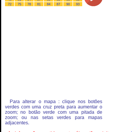
72
75
78
81
84
87
90
93
Para alterar o mapa : clique nos botões
verdes com uma cruz preta para aumentar o
zoom; no botão verde com uma pitada de
zoom; ou nas setas verdes para mapas
adjacentes.