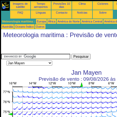
Imagens de
Tempo
Previsões 10
Clima
Ciclones
satélite
aeroportos
dias
FAQ
Línguas
Contacto
Notícias
Sobre
Meteorologia maritima :
Europa
África
América do Norte
América Central
América d
Austrália
Oceano Índico
Outros
Meteorologia maritima : Previsão de vent
Jan Mayen
Previsão de vento : 09/08/2026 à