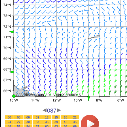
087
00
03
06
09
12
15
18
21
24
27
30
33
36
39
42
45
48
51
54
57
60
63
66
69