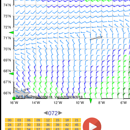
072
00
03
06
09
12
15
18
21
24
27
30
33
36
39
42
45
48
51
54
57
60
63
66
69