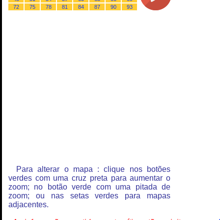
72
75
78
81
84
87
90
93
Para alterar o mapa : clique nos botões
verdes com uma cruz preta para aumentar o
zoom; no botão verde com uma pitada de
zoom; ou nas setas verdes para mapas
adjacentes.