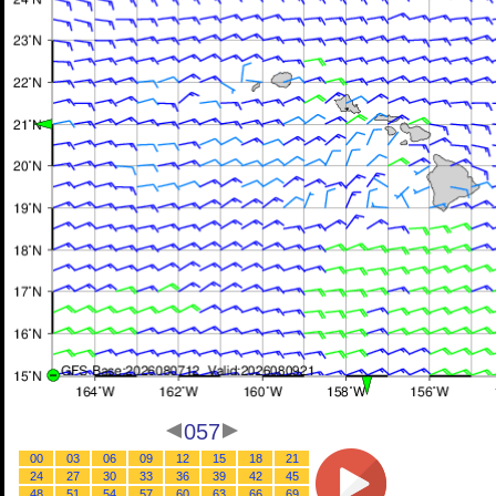
057
00
03
06
09
12
15
18
21
24
27
30
33
36
39
42
45
48
51
54
57
60
63
66
69