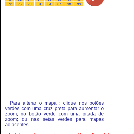
72
75
78
81
84
87
90
93
Para alterar o mapa : clique nos botões
verdes com uma cruz preta para aumentar o
zoom; no botão verde com uma pitada de
zoom; ou nas setas verdes para mapas
adjacentes.