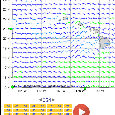
054
00
03
06
09
12
15
18
21
24
27
30
33
36
39
42
45
48
51
54
57
60
63
66
69