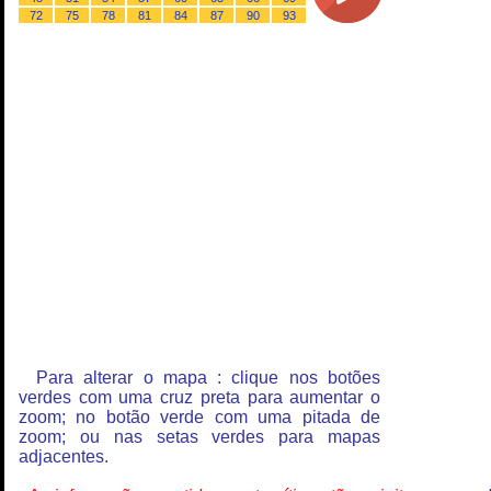
72
75
78
81
84
87
90
93
Para alterar o mapa : clique nos botões
verdes com uma cruz preta para aumentar o
zoom; no botão verde com uma pitada de
zoom; ou nas setas verdes para mapas
adjacentes.