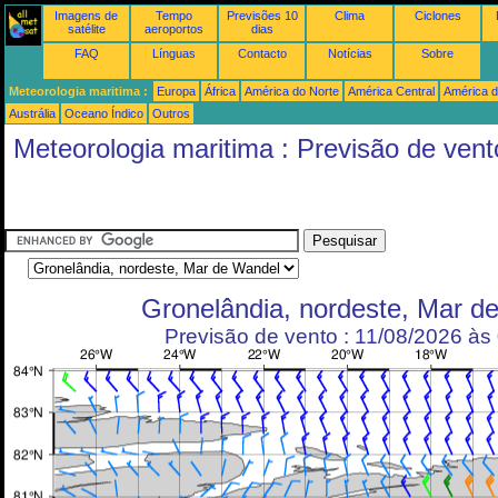
Imagens de
Tempo
Previsões 10
Clima
Ciclones
satélite
aeroportos
dias
FAQ
Línguas
Contacto
Notícias
Sobre
Meteorologia maritima :
Europa
África
América do Norte
América Central
América d
Austrália
Oceano Índico
Outros
Meteorologia maritima : Previsão de vent
Gronelândia, nordeste, Mar d
Previsão de vento : 11/08/2026 à