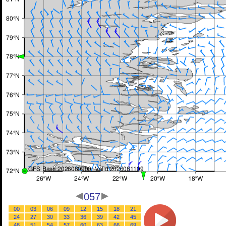
057
00
03
06
09
12
15
18
21
24
27
30
33
36
39
42
45
48
51
54
57
60
63
66
69