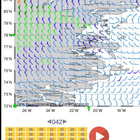
042
00
03
06
09
12
15
18
21
24
27
30
33
36
39
42
45
48
51
54
57
60
63
66
69