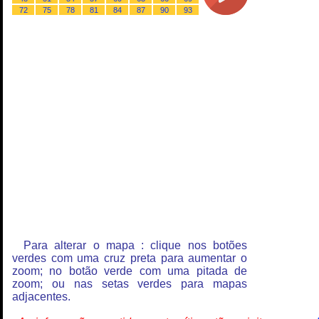
72
75
78
81
84
87
90
93
Para alterar o mapa : clique nos botões
verdes com uma cruz preta para aumentar o
zoom; no botão verde com uma pitada de
zoom; ou nas setas verdes para mapas
adjacentes.