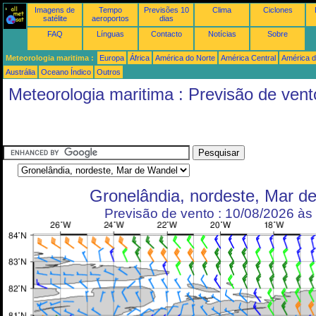
Imagens de
Tempo
Previsões 10
Clima
Ciclones
satélite
aeroportos
dias
FAQ
Línguas
Contacto
Notícias
Sobre
Meteorologia maritima :
Europa
África
América do Norte
América Central
América d
Austrália
Oceano Índico
Outros
Meteorologia maritima : Previsão de vent
Gronelândia, nordeste, Mar d
Previsão de vento : 10/08/2026 à