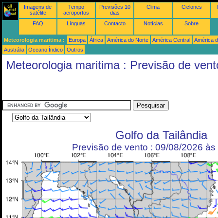
Imagens de
Tempo
Previsões 10
Clima
Ciclones
satélite
aeroportos
dias
FAQ
Línguas
Contacto
Notícias
Sobre
Meteorologia maritima :
Europa
África
América do Norte
América Central
América d
Austrália
Oceano Índico
Outros
Meteorologia maritima : Previsão de vent
Golfo da Tailândia
Previsão de vento : 09/08/2026 à