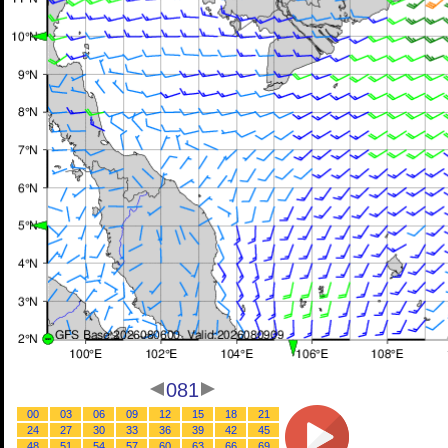
081
00
03
06
09
12
15
18
21
24
27
30
33
36
39
42
45
48
51
54
57
60
63
66
69