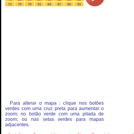
72
75
78
81
84
87
90
93
Para alterar o mapa : clique nos botões
verdes com uma cruz preta para aumentar o
zoom; no botão verde com uma pitada de
zoom; ou nas setas verdes para mapas
adjacentes.