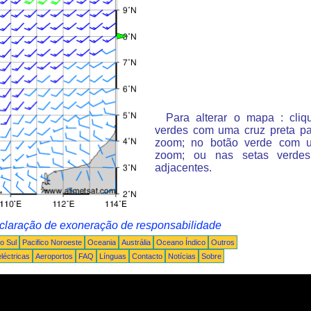
Para alterar o mapa : cli
verdes com uma cruz preta p
zoom; no botão verde com 
zoom; ou nas setas verde
adjacentes.
claração de exoneração de responsabilidade
o Sul
Pacifico Noroeste
Oceania
Austrália
Oceano Índico
Outros
léctricas
Aeroportos
FAQ
Línguas
Contacto
Notícias
Sobre