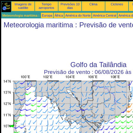
Imagens de
Tempo
Previsões 10
Clima
Ciclones
satélite
aeroportos
dias
Meteorologia maritima :
Europa
África
América do Norte
América Central
América d
Meteorologia maritima : Previsão de vent
Golfo da Tailândia
Previsão de vento : 06/08/2026 à