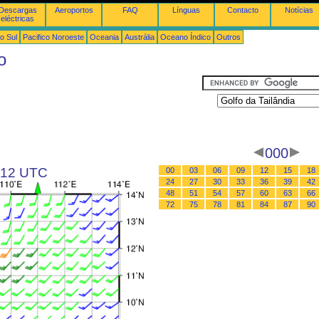
Descargas
Aeroportos
FAQ
Línguas
Contacto
Notícias
eléctricas
o Sul
Pacifico Noroeste
Oceania
Austrália
Oceano Índico
Outros
o
000
s 12 UTC
00
03
06
09
12
15
18
24
27
30
33
36
39
42
48
51
54
57
60
63
66
72
75
78
81
84
87
90