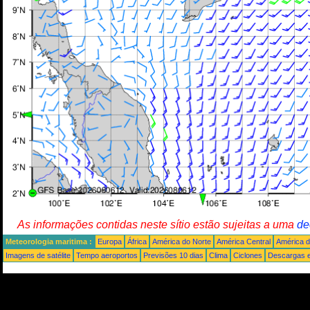
As informações contidas neste sítio estão sujeitas a uma
de
Meteorologia maritima :
Europa
África
América do Norte
América Central
América d
Imagens de satélite
Tempo aeroportos
Previsões 10 dias
Clima
Ciclones
Descargas e