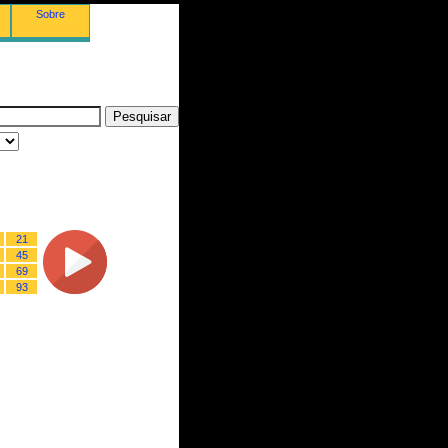
Sobre
21
45
69
93