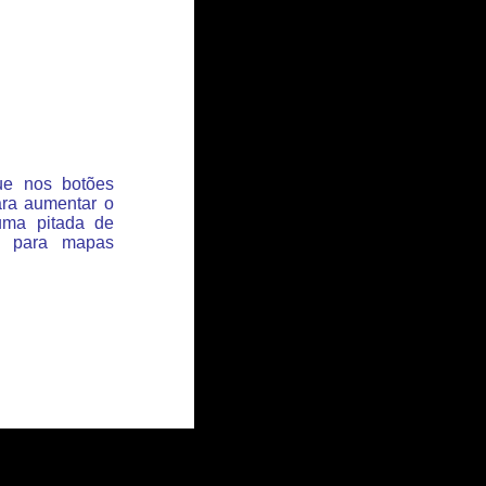
que nos botões
ara aumentar o
uma pitada de
s para mapas