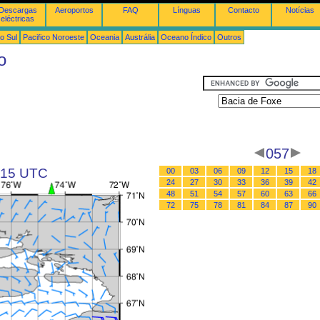
Descargas
Aeroportos
FAQ
Línguas
Contacto
Notícias
eléctricas
o Sul
Pacifico Noroeste
Oceania
Austrália
Oceano Índico
Outros
o
057
s 15 UTC
00
03
06
09
12
15
18
24
27
30
33
36
39
42
48
51
54
57
60
63
66
72
75
78
81
84
87
90