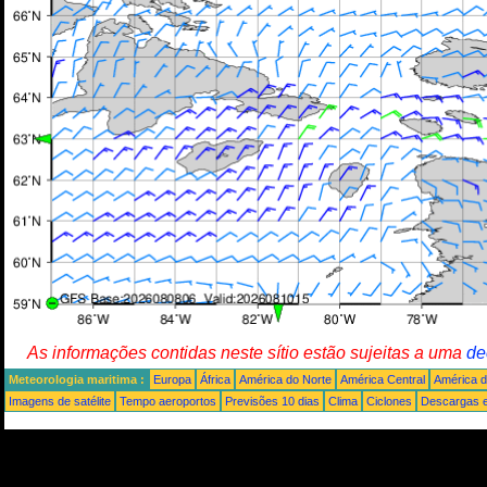
As informações contidas neste sítio estão sujeitas a uma
de
Meteorologia maritima :
Europa
África
América do Norte
América Central
América d
Imagens de satélite
Tempo aeroportos
Previsões 10 dias
Clima
Ciclones
Descargas e