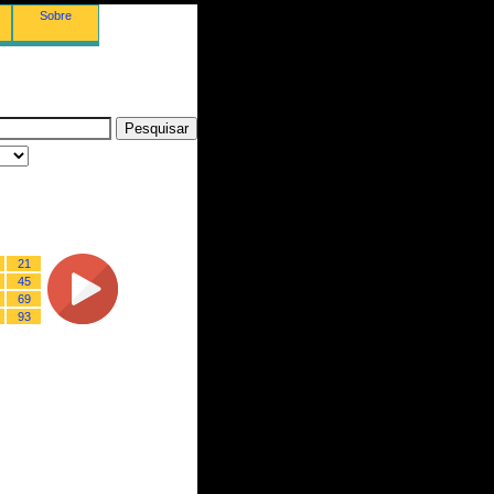
Sobre
21
45
69
93