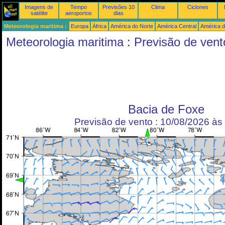
Imagens de
Tempo
Previsões 10
Clima
Ciclones
satélite
aeroportos
dias
Meteorologia maritima :
Europa
África
América do Norte
América Central
América d
Meteorologia maritima : Previsão de vent
Bacia de Foxe
Previsão de vento : 10/08/2026 à