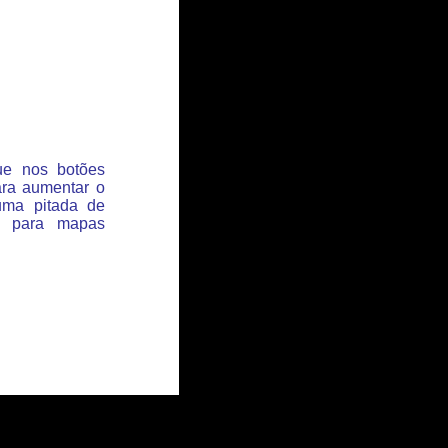
que nos botões
ara aumentar o
uma pitada de
s para mapas