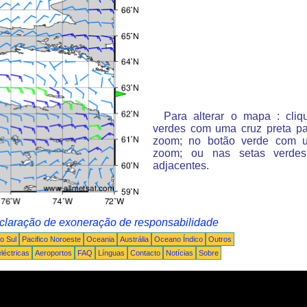
Para alterar o mapa : cli
verdes com uma cruz preta p
zoom; no botão verde com 
zoom; ou nas setas verde
adjacentes.
claração de exoneração de responsabilidade
o Sul
Pacifico Noroeste
Oceania
Austrália
Oceano Índico
Outros
léctricas
Aeroportos
FAQ
Línguas
Contacto
Notícias
Sobre