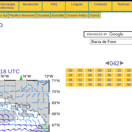
Descargas
Aeroportos
FAQ
Línguas
Contacto
Notícias
eléctricas
o Sul
Pacifico Noroeste
Oceania
Austrália
Oceano Índico
Outros
o
042
s 18 UTC
00
03
06
09
12
15
18
24
27
30
33
36
39
42
48
51
54
57
60
63
66
72
75
78
81
84
87
90