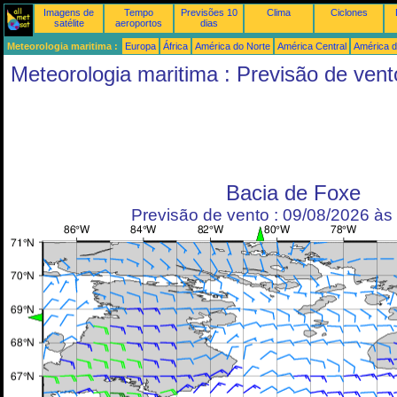
Imagens de
Tempo
Previsões 10
Clima
Ciclones
satélite
aeroportos
dias
Meteorologia maritima :
Europa
África
América do Norte
América Central
América d
Meteorologia maritima : Previsão de vent
Bacia de Foxe
Previsão de vento : 09/08/2026 à