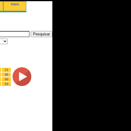
Sobre
21
45
69
93