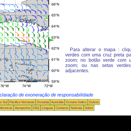
Para alterar o mapa : cli
verdes com uma cruz preta p
zoom; no botão verde com 
zoom; ou nas setas verde
adjacentes.
claração de exoneração de responsabilidade
o Sul
Pacifico Noroeste
Oceania
Austrália
Oceano Índico
Outros
léctricas
Aeroportos
FAQ
Línguas
Contacto
Notícias
Sobre