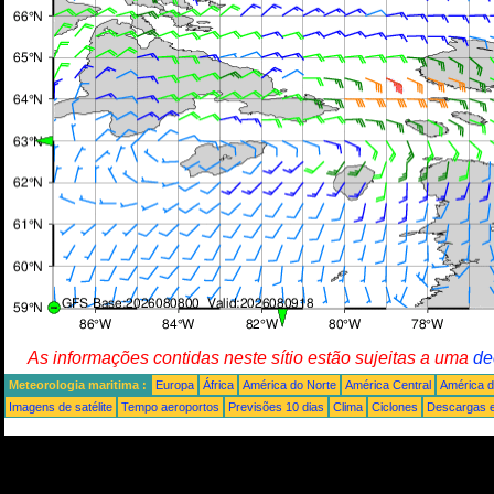
As informações contidas neste sítio estão sujeitas a uma
de
Meteorologia maritima :
Europa
África
América do Norte
América Central
América d
Imagens de satélite
Tempo aeroportos
Previsões 10 dias
Clima
Ciclones
Descargas e