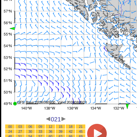
021
00
03
06
09
12
15
18
21
24
27
30
33
36
39
42
45
48
51
54
57
60
63
66
69