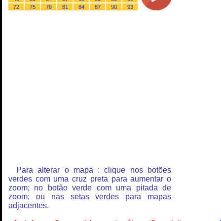
72
75
78
81
84
87
90
93
Para alterar o mapa : clique nos botões
verdes com uma cruz preta para aumentar o
zoom; no botão verde com uma pitada de
zoom; ou nas setas verdes para mapas
adjacentes.