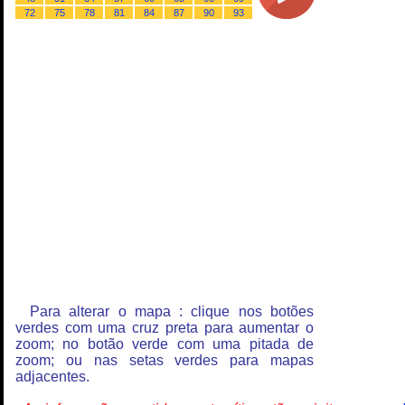
72
75
78
81
84
87
90
93
Para alterar o mapa : clique nos botões
verdes com uma cruz preta para aumentar o
zoom; no botão verde com uma pitada de
zoom; ou nas setas verdes para mapas
adjacentes.