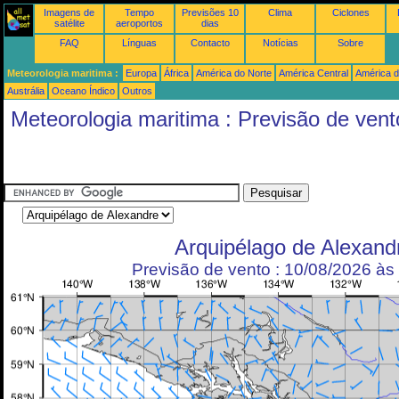
Imagens de
Tempo
Previsões 10
Clima
Ciclones
satélite
aeroportos
dias
FAQ
Línguas
Contacto
Notícias
Sobre
Meteorologia maritima :
Europa
África
América do Norte
América Central
América d
Austrália
Oceano Índico
Outros
Meteorologia maritima : Previsão de vent
Arquipélago de Alexand
Previsão de vento : 10/08/2026 à