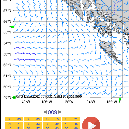
009
00
03
06
09
12
15
18
21
24
27
30
33
36
39
42
45
48
51
54
57
60
63
66
69