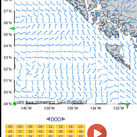
000
00
03
06
09
12
15
18
21
24
27
30
33
36
39
42
45
48
51
54
57
60
63
66
69