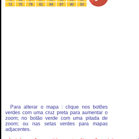
72
75
78
81
84
87
90
93
Para alterar o mapa : clique nos botões
verdes com uma cruz preta para aumentar o
zoom; no botão verde com uma pitada de
zoom; ou nas setas verdes para mapas
adjacentes.