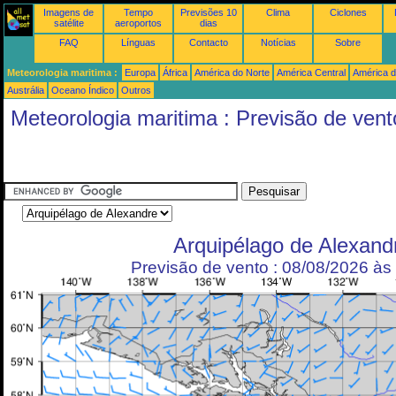
Imagens de
Tempo
Previsões 10
Clima
Ciclones
satélite
aeroportos
dias
FAQ
Línguas
Contacto
Notícias
Sobre
Meteorologia maritima :
Europa
África
América do Norte
América Central
América d
Austrália
Oceano Índico
Outros
Meteorologia maritima : Previsão de vent
Arquipélago de Alexand
Previsão de vento : 08/08/2026 à