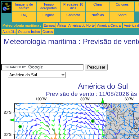
Imagens de
Tempo
Previsões 10
Clima
Ciclones
satélite
aeroportos
dias
FAQ
Línguas
Contacto
Notícias
Sobre
Meteorologia maritima :
Europa
África
América do Norte
América Central
América d
Austrália
Oceano Índico
Outros
Meteorologia maritima : Previsão de vent
América do Sul
Previsão de vento : 11/08/2026 à