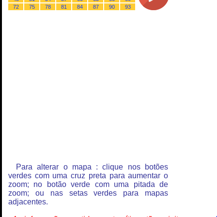
72
75
78
81
84
87
90
93
Para alterar o mapa : clique nos botões
verdes com uma cruz preta para aumentar o
zoom; no botão verde com uma pitada de
zoom; ou nas setas verdes para mapas
adjacentes.