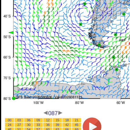
087
00
03
06
09
12
15
18
21
24
27
30
33
36
39
42
45
48
51
54
57
60
63
66
69