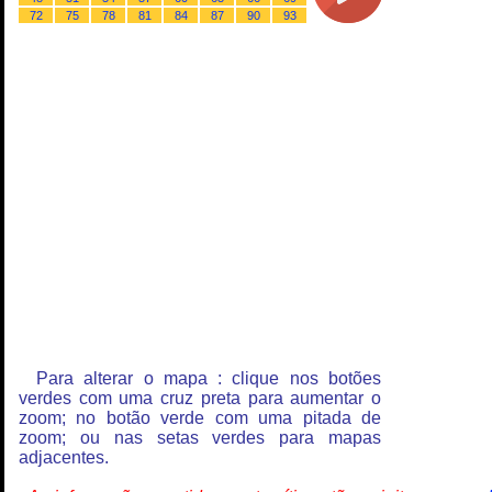
72
75
78
81
84
87
90
93
Para alterar o mapa : clique nos botões
verdes com uma cruz preta para aumentar o
zoom; no botão verde com uma pitada de
zoom; ou nas setas verdes para mapas
adjacentes.