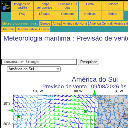
Imagens de
Tempo
Previsões 10
Clima
Ciclones
satélite
aeroportos
dias
FAQ
Línguas
Contacto
Notícias
Sobre
Meteorologia maritima :
Europa
África
América do Norte
América Central
América d
Austrália
Oceano Índico
Outros
Meteorologia maritima : Previsão de vent
América do Sul
Previsão de vento : 09/08/2026 à