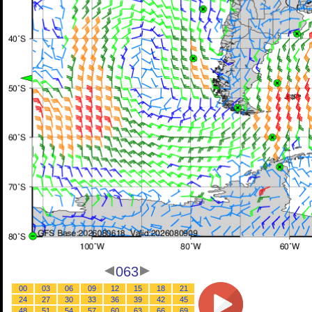
063
00
03
06
09
12
15
18
21
24
27
30
33
36
39
42
45
48
51
54
57
60
63
66
69