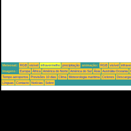
Meteosat:
RGB
visível
infravermelho
precipitação
animação:
RGB
visível
infrav
Imagens :
Europa
África
América do Norte
América do Sul
Ásia
Austrália-Oceania
Tempo aeroportos
Previsões 10 dias
Clima
Meteorologia maritima
Ciclones
Descargas
Línguas
Contacto
Notícias
Sobre