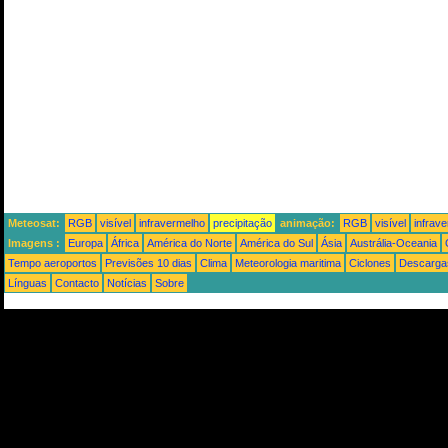
Meteosat:
RGB
visível
infravermelho
precipitação
animação:
RGB
visível
infrav
Imagens :
Europa
África
América do Norte
América do Sul
Ásia
Austrália-Oceania
Tempo aeroportos
Previsões 10 dias
Clima
Meteorologia maritima
Ciclones
Descargas
Línguas
Contacto
Notícias
Sobre