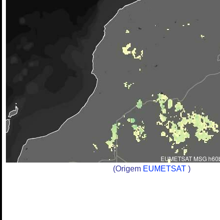
(Origem
EUMETSAT
)