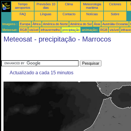
Tempo
Previsões 10
Clima
Meteorologia
Ciclones
aeroportos
dias
maritima
FAQ
Línguas
Contacto
Notícias
Sobre
Imagens :
Europa
África
América do Norte
América do Sul
Ásia
Austrália-Oceania
Meteosat:
RGB
visível
infravermelho
precipitação
animação:
RGB
visível
infrav
Meteosat - precipitação - Marrocos
Actualizado a cada 15 minutos