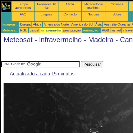
Tempo
Previsões 10
Clima
Meteorologia
Ciclones
aeroportos
dias
maritima
FAQ
Línguas
Contacto
Notícias
Sobre
Imagens :
Europa
África
América do Norte
América do Sul
Ásia
Austrália-Oceania
Meteosat:
RGB
visível
infravermelho
precipitação
animação:
RGB
visível
infrav
Meteosat - infravermelho - Madeira - Can
Actualizado a cada 15 minutos