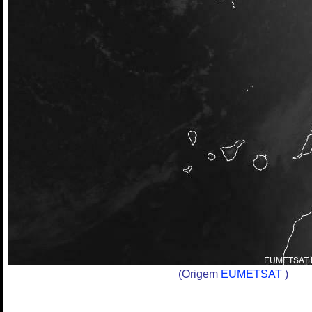
(Origem
EUMETSAT
)