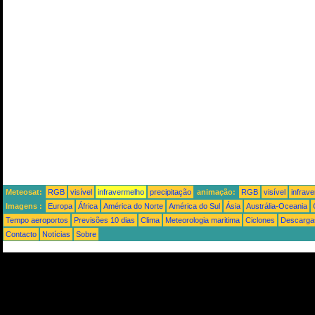
Meteosat:
RGB
visível
infravermelho
precipitação
animação:
RGB
visível
infrav
Imagens :
Europa
África
América do Norte
América do Sul
Ásia
Austrália-Oceania
Tempo aeroportos
Previsões 10 dias
Clima
Meteorologia maritima
Ciclones
Descargas
Contacto
Notícias
Sobre