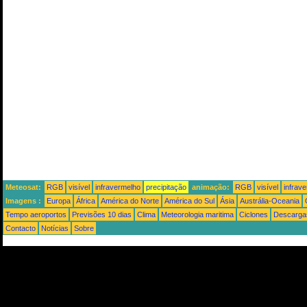
Meteosat:
RGB
visível
infravermelho
precipitação
animação:
RGB
visível
infrav
Imagens :
Europa
África
América do Norte
América do Sul
Ásia
Austrália-Oceania
Tempo aeroportos
Previsões 10 dias
Clima
Meteorologia maritima
Ciclones
Descargas
Contacto
Notícias
Sobre