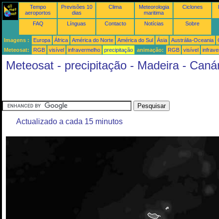
Tempo
Previsões 10
Clima
Meteorologia
Ciclones
aeroportos
dias
maritima
FAQ
Línguas
Contacto
Notícias
Sobre
Imagens :
Europa
África
América do Norte
América do Sul
Ásia
Austrália-Oceania
Meteosat:
RGB
visível
infravermelho
precipitação
animação:
RGB
visível
infrav
Meteosat - precipitação - Madeira - Caná
Actualizado a cada 15 minutos