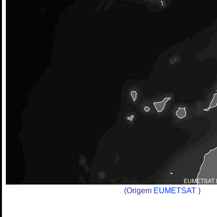
(Origem
EUMETSAT
)