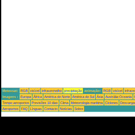
Meteosat:
RGB
visível
infravermelho
precipitação
animação:
RGB
visível
infrav
Imagens :
Europa
África
América do Norte
América do Sul
Ásia
Austrália-Oceania
Tempo aeroportos
Previsões 10 dias
Clima
Meteorologia maritima
Ciclones
Descargas
Aeroportos
FAQ
Línguas
Contacto
Notícias
Sobre