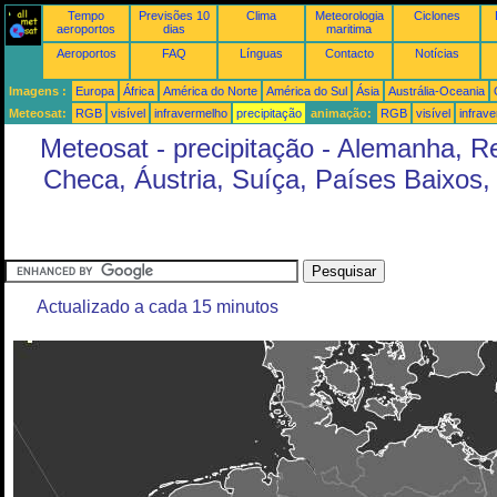
Tempo
Previsões 10
Clima
Meteorologia
Ciclones
aeroportos
dias
maritima
Aeroportos
FAQ
Línguas
Contacto
Notícias
Imagens :
Europa
África
América do Norte
América do Sul
Ásia
Austrália-Oceania
Meteosat:
RGB
visível
infravermelho
precipitação
animação:
RGB
visível
infrav
Meteosat - precipitação - Alemanha, R
Checa, Áustria, Suíça, Países Baixos,
Actualizado a cada 15 minutos