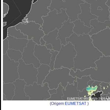
(Origem
EUMETSAT
)