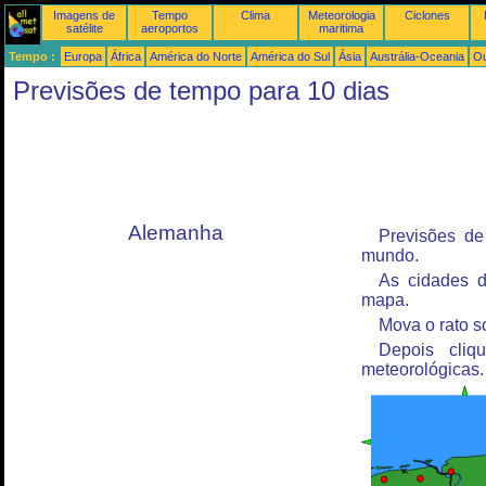
Imagens de
Tempo
Clima
Meteorologia
Ciclones
satélite
aeroportos
maritima
Tempo :
Europa
África
América do Norte
América do Sul
Ásia
Austrália-Oceania
Ou
Previsões de tempo para 10 dias
Alemanha
Previsões de
mundo.
As cidades d
mapa.
Mova o rato s
Depois cliq
meteorológicas.