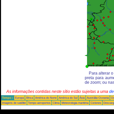
Para alterar 
preta para aum
de zoom; ou nas
As informações contidas neste sítio estão sujeitas a uma
de
Tempo :
Europa
África
América do Norte
América do Sul
Ásia
Austrália-Oceania
Ou
Imagens de satélite
Tempo aeroportos
Clima
Meteorologia maritima
Ciclones
Descarga