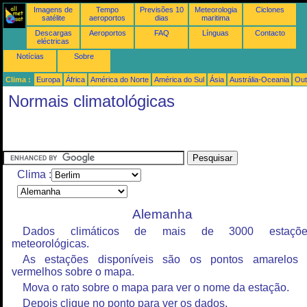
Imagens de
Tempo
Previsões 10
Meteorologia
Ciclones
satélite
aeroportos
dias
maritima
Descargas
Aeroportos
FAQ
Línguas
Contacto
eléctricas
Notícias
Sobre
Clima :
Europa
África
América do Norte
América do Sul
Ásia
Austrália-Oceania
Out
Normais climatológicas
Clima :
Alemanha
Dados climáticos de mais de 3000 estaçõe
meteorológicas.
As estações disponíveis são os pontos amarelos
vermelhos sobre o mapa.
Mova o rato sobre o mapa para ver o nome da estação.
Depois clique no ponto para ver os dados.