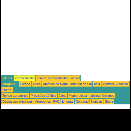
GOES:
infravermelho
visível
infravermelho - visível
Imagens :
Europa
África
América do Norte
América do Sul
Ásia
Austrália-Oceania
Outros
Tempo aeroportos
Previsões 10 dias
Clima
Meteorologia maritima
Ciclones
Descargas eléctricas
Aeroportos
FAQ
Línguas
Contacto
Notícias
Sobre