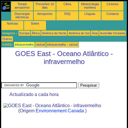
Tempo
Previsões 10
Clima
Meteorologia
Ciclones
aeroportos
dias
maritima
Descargas
Aeroportos
FAQ
Línguas
Contacto
eléctricas
Notícias
Sobre
Imagens :
Europa
África
América do Norte
América do Sul
Ásia
Austrália-Oceania
Outros
GOES:
infravermelho
visível
infravermelho - visível
GOES East - Oceano Atlântico -
infravermelho
Actualizado a cada hora
(Origem
Environnement Canada
)