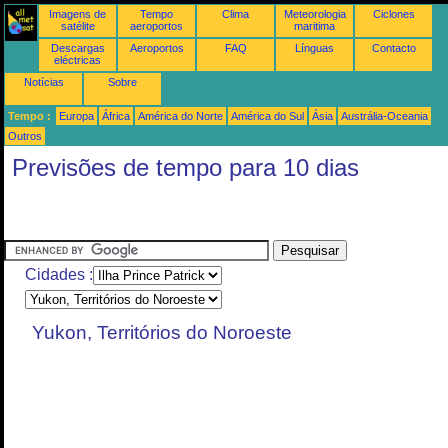
Imagens de
Tempo
Clima
Meteorologia
Ciclones
satélite
aeroportos
maritima
Descargas
Aeroportos
FAQ
Línguas
Contacto
eléctricas
Notícias
Sobre
Tempo :
Europa
África
América do Norte
América do Sul
Ásia
Austrália-Oceania
Outros
Previsões de tempo para 10 dias
Cidades :
Yukon, Territórios do Noroeste