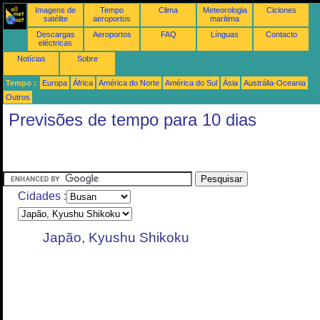
Imagens de
Tempo
Clima
Meteorologia
Ciclones
satélite
aeroportos
maritima
Descargas
Aeroportos
FAQ
Línguas
Contacto
eléctricas
Notícias
Sobre
Tempo :
Europa
África
América do Norte
América do Sul
Ásia
Austrália-Oceania
Outros
Previsões de tempo para 10 dias
Cidades :
Japão, Kyushu Shikoku