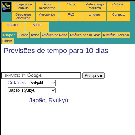
Imagens de
Tempo
Clima
Meteorologia
Ciclones
satélite
aeroportos
maritima
Descargas
Aeroportos
FAQ
Línguas
Contacto
eléctricas
Notícias
Sobre
Tempo :
Europa
África
América do Norte
América do Sul
Ásia
Austrália-Oceania
Outros
Previsões de tempo para 10 dias
Cidades :
Japão, Ryūkyū